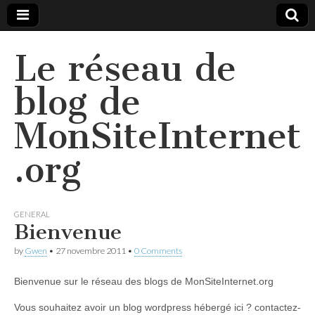
Le réseau de
blog de
MonSiteInternet
.org
GENERAL
Bienvenue
by
Gwen
•
27 novembre 2011
•
0 Comments
Bienvenue sur le réseau des blogs de MonSiteInternet.org
Vous souhaitez avoir un blog wordpress hébergé ici ? contactez-